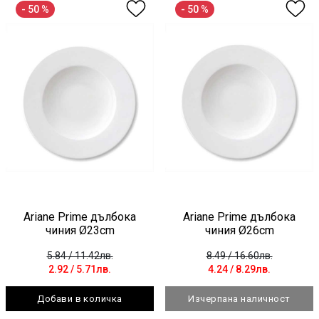
- 50 %
- 50 %
Ariane Prime дълбока
Ariane Prime дълбока
чиния Ø23cm
чиния Ø26cm
5.84
/ 11.42лв.
8.49
/ 16.60лв.
2.92
/ 5.71лв.
4.24
/ 8.29лв.
Добави в количка
Изчерпана наличност