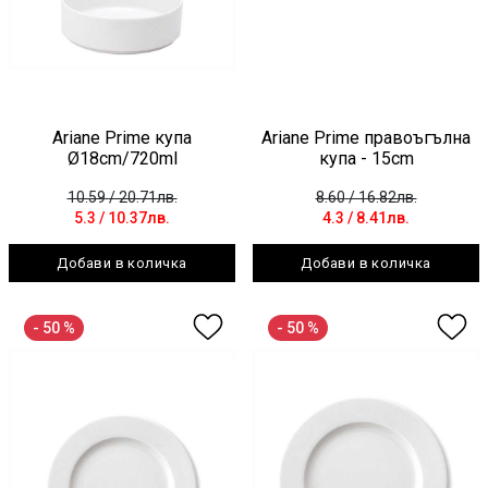
Ariane Prime купа
Ariane Prime правоъгълна
Ø18cm/720ml
купа - 15cm
10.59
/ 20.71лв.
8.60
/ 16.82лв.
5.3
/ 10.37лв.
4.3
/ 8.41лв.
Добави в количка
Добави в количка
- 50 %
- 50 %