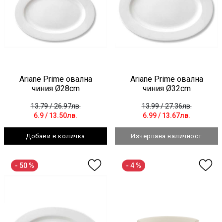
Ariane Prime овална
Ariane Prime овална
чиния Ø28cm
чиния Ø32cm
13.79
/ 26.97лв.
13.99
/ 27.36лв.
6.9
/ 13.50лв.
6.99
/ 13.67лв.
Добави в количка
Изчерпана наличност
- 50 %
- 4 %