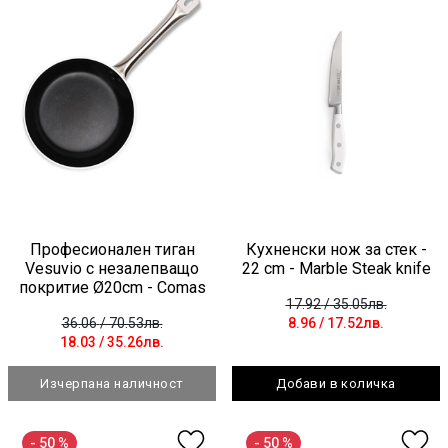
Професионален тиган
Кухненски нож за стек -
Vesuvio с незалепващо
22 cm - Marble Steak knife
покритие Ø20cm - Comas
17.92
/ 35.05лв.
36.06
/ 70.53лв.
8.96
/ 17.52лв.
18.03
/ 35.26лв.
Изчерпана наличност
Добави в количка
- 50 %
- 50 %