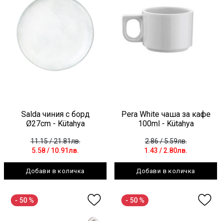
Salda чиния с борд
Pera White чаша за кафе
Ø27cm - Kütahya
100ml - Kütahya
11.15
/ 21.81лв.
2.86
/ 5.59лв.
5.58
/ 10.91лв.
1.43
/ 2.80лв.
Добави в количка
Добави в количка
- 50 %
- 50 %