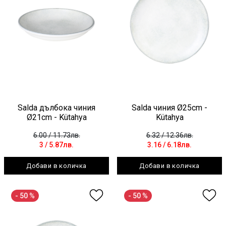
Salda дълбока чиния
Salda чиния Ø25cm -
Ø21cm - Kütahya
Kütahya
6.00
/ 11.73лв.
6.32
/ 12.36лв.
3
/ 5.87лв.
3.16
/ 6.18лв.
Добави в количка
Добави в количка
- 50 %
- 50 %