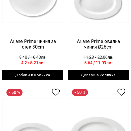
Ariane Prime чиния за
Ariane Prime овална
стек 30cm
чиния Ø26cm
8.40
/ 16.43лв.
11.28
/ 22.06лв.
4.2
/ 8.21лв.
5.64
/ 11.03лв.
Добави в количка
Добави в количка
- 50 %
- 50 %