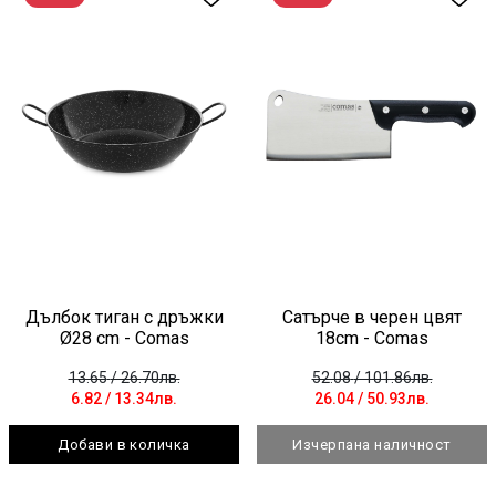
Дълбок тиган с дръжки
Сатърче в черен цвят
Ø28 cm - Comas
18cm - Comas
13.65
/ 26.70лв.
52.08
/ 101.86лв.
6.82
/ 13.34лв.
26.04
/ 50.93лв.
Добави в количка
Изчерпана наличност