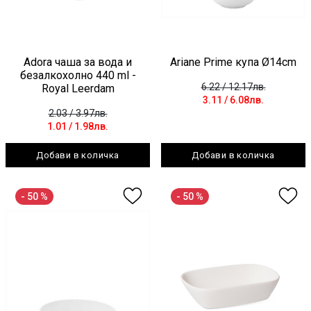
Adora чаша за вода и
Ariane Prime купа Ø14cm
безалкохолно 440 ml -
6.22
/ 12.17лв.
Royal Leerdam
3.11
/ 6.08лв.
2.03
/ 3.97лв.
1.01
/ 1.98лв.
Добави в количка
Добави в количка
- 50 %
- 50 %