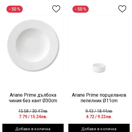
- 50 %
- 50 %
Ariane Prime дълбока
Ariane Prime порцеланов
чиния без кант Ø30cm
пепелник Ø11cm
15.58
/ 30.47лв.
9.43
/ 18.44лв.
7.79
/ 15.24лв.
4.72
/ 9.23лв.
Добави в количка
Добави в количка