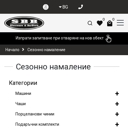
BG
0
0
Изпрати запитване при отваряне на нов обект
Начало
Сезонно намаление
Сезонно намаление
Категории
+
Машини
+
Чаши
+
Порцеланови чинии
+
Подаръчни комплекти