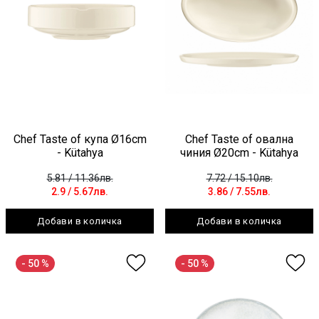
Chef Taste of купа Ø16cm
Chef Taste of овална
- Kütahya
чиния Ø20cm - Kütahya
5.81
/ 11.36лв.
7.72
/ 15.10лв.
2.9
/ 5.67лв.
3.86
/ 7.55лв.
Добави в количка
Добави в количка
- 50 %
- 50 %