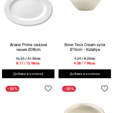
Ariane Prime овална
Bone Teos Cream купа
чиния Ø38cm
Ø16cm - Kütahya
16.34
/ 31.96лв.
4.24
/ 8.29лв.
8.17
/ 15.98лв.
4.08
/ 7.98лв.
Добави в количка
Добави в количка
- 50 %
- 50 %