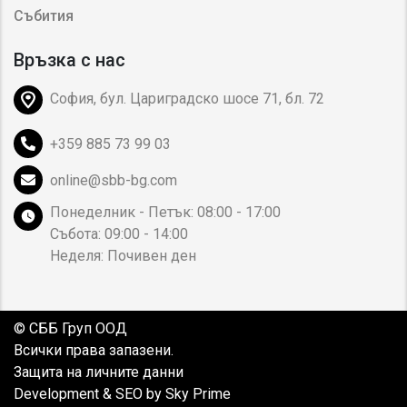
Събития
Връзка с нас
София, бул. Цариградско шосе 71, бл. 72
+359 885 73 99 03
online@sbb-bg.com
Понеделник - Петък: 08:00 - 17:00
Събота: 09:00 - 14:00
Неделя: Почивен ден
© СББ Груп ООД
Всички права запазени.
Защита на личните данни
Development & SEO by Sky Prime