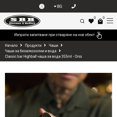
BG
0
0
Изпрати запитване при отваряне на нов обект
Начало
Продукти
Чаши
Чаши за безалкохолни и вода
Classic bar Highball чаша за вода 355ml - Onis