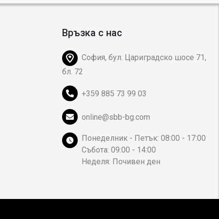
Връзка с нас
София, бул. Цариградско шосе 71,
бл. 72
+359 885 73 99 03
online@sbb-bg.com
Понеделник - Петък: 08:00 - 17:00
Събота: 09:00 - 14:00
Неделя: Почивен ден