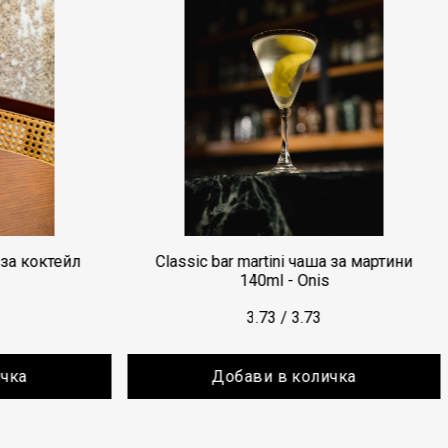
Classic bar martini чаша за мартини
Classic ba
140ml - Onis
3.73
/
3.73
Добави в количка
Д