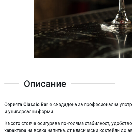
Описание
Серията
Classic Bar
е създадена за професионална употр
и универсални форми.
Късото столче осигурява по-голяма стабилност, удобство
характера на всяка напитка, от класически коктейли до 