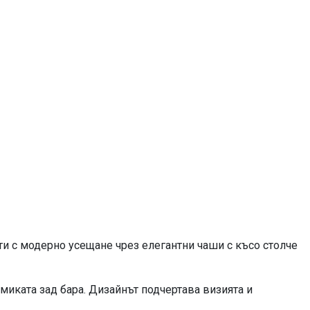
и с модерно усещане чрез елегантни чаши с късо столче
миката зад бара. Дизайнът подчертава визията и