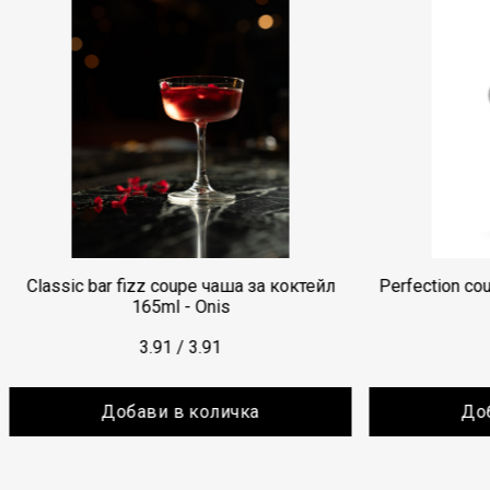
r fizz coupe чаша за коктейл
Perfection coupe чаша за к
165ml - Onis
- Onis
3.91
/
3.91
3.18
/
3.18
обави в количка
Добави в колич