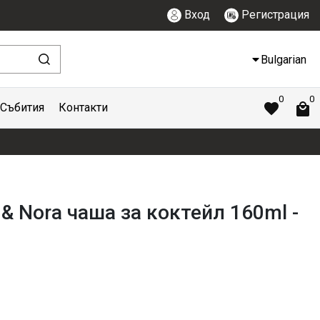
Вход
Регистрация
Bulgarian
0
0
Събития
Контакти
k & Nora чаша за коктейл 160ml -