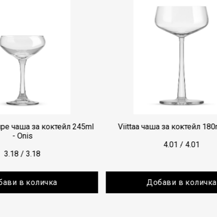
октейл 245ml
Viittaa чаша за коктейл 180ml - Onis
4.01
/
4.01
ка
Добави в количка