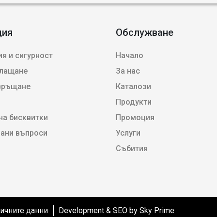
ция
Обслужване
я и сигурност
Начало
плащане
За нас
 връщане
Каталози
Продукти
на бисквитки
Промоция
вани въпроси
Услуги
Събития
личните данни
Development & SEO by Sky Prime