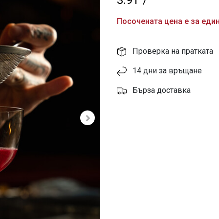
3.91
/
Посочената цена е за един
Проверка на пратката
14 дни за връщане
Бърза доставка