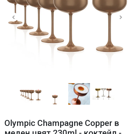
Olympic Champagne Copper в
меден цвят 230ml - коктейл -