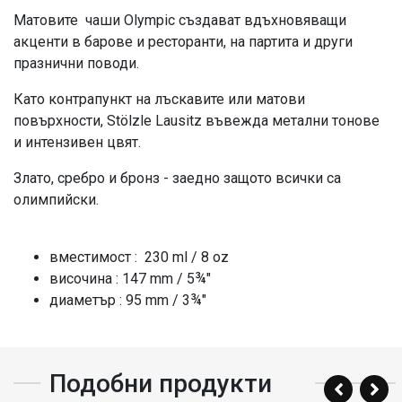
Матовите чаши Olympic създават вдъхновяващи
акценти в барове и ресторанти, на партита и други
празнични поводи.
Като контрапункт на лъскавите или матови
повърхности, Stölzle Lausitz въвежда метални тонове
и интензивен цвят.
Злато, сребро и бронз - заедно защото всички са
олимпийски.
вместимост : 230 ml / 8 oz
височина : 147 mm / 5¾"
диаметър : 95 mm / 3¾"
Подобни продукти