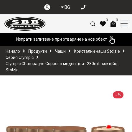
BG
0
0
Изпрати запитване при отваряне на нов обект
Начало
Продукти
Чаши
Кристални чаши Stolzle
Серия Olympic
Olympic Champagne Copper в меден цвят 230ml - коктейл -
Stolzle
-
%