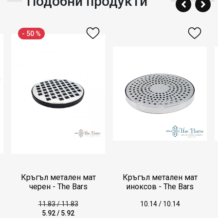
Подобни продукти
- 50 %
Кръгъл метален мат
Кръгъл метален мат
черен - The Bars
иноксов - The Bars
11.83
/
11.83
10.14
/
10.14
5.92
/
5.92