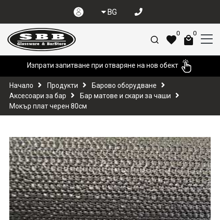
BG
0
0
Изпрати запитване при отваряне на нов обект
Начало
Продукти
Барово оборудване
Аксесоари за бар
Бар матове и скари за чаши
Мокър плат черен 80см