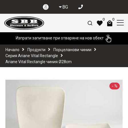
BG
0
0
Изпрати запитване при отваряне на нов обект
Начало
Продукти
Порцеланови чинии
Серия Ariane Vital Rectangle
Ariane Vital Rectangle чиния Ø28cm
-
%