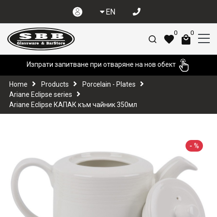
EN
0
0
Изпрати запитване при отваряне на нов обект
Home
Products
Porcelain - Plates
Ariane Eclipse series
Ariane Eclipse КАПАК към чайник 350мл
-
%