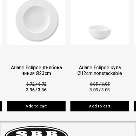
Ariane Eclipse дълбока
Ariane Eclipse купа
чиния Ø23cm
Ø12cm nonstackable
6.72
/
6.72
6.05
/
6.05
3.36
/
3.36
3.03
/
3.03
Add to cart
Add to cart