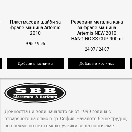
о
Пластмасови шайби за
Резервна метална кана
фрапе машина Artemis
за фрапе машина
2010
Artemis NEW 2010
HANGING SS CUP 900ml
9.95
/
9.95
24.07
/
24.07
Добави в количка
Добави в количка
Дейността ни води началото си от 1999 година с
отварянето на офис в гр. София. Началото беше трудно,
но поехме по пътя смело, учейки се да постигаме