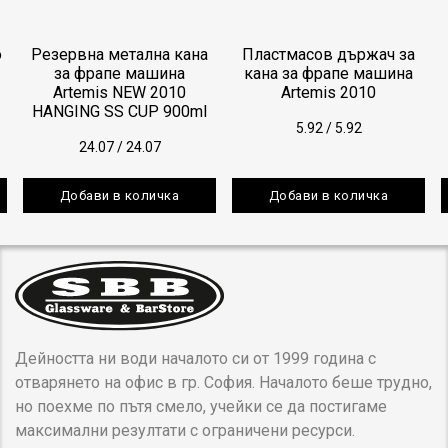
о
Резервна метална кана
Пластмасов държач за
за фрапе машина
кана за фрапе машина
Artemis NEW 2010
Artemis 2010
HANGING SS CUP 900ml
5.92
/
5.92
24.07
/
24.07
Добави в количка
Добави в количка
Дейността ни води началото си от 1999 година с
отварянето на офис в гр. София. Началото беше трудно,
но поехме по пътя смело, учейки се да постигаме
максимални резултати с ограничени ресурси.