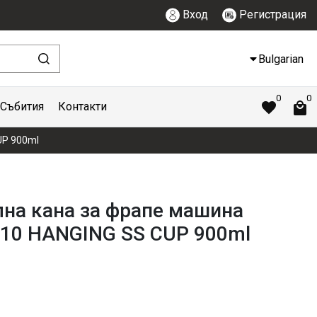
Вход
Регистрация
Bulgarian
0
0
Събития
Контакти
UP 900ml
лна кана за фрапе машина
010 HANGING SS CUP 900ml