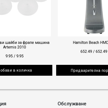
ви шайби за фрапе машина
Hamilton Beach HM
Artemis 2010
652.49
/
652.49
9.95
/
9.95
обави в количка
Предварителна по
ция
Обслужване