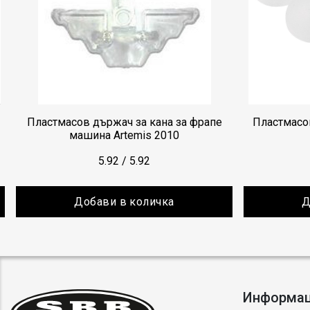
Пластмасов държач за кана за фрапе
Пластмасо
машина Artemis 2010
5.92
/
5.92
Добави в количка
Д
Информа