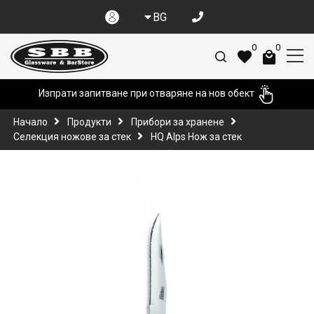
BG
0
0
Изпрати запитване при отваряне на нов обект
Начало
Продукти
Прибори за хранене
Селекция ножове за стек
HQ Alps Нож за стек