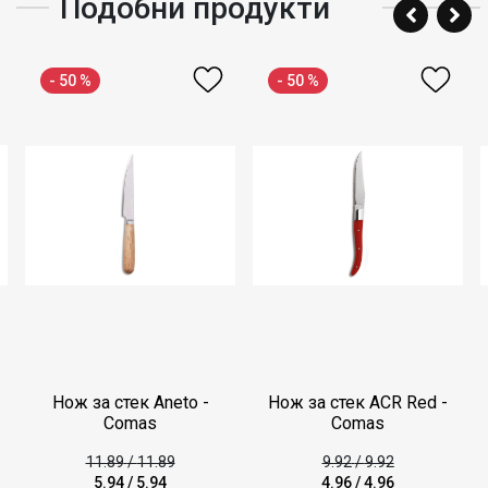
Подобни продукти
- 50 %
- 50 %
Нож за стек Aneto -
Нож за стек ACR Red -
Comas
Comas
11.89
/
11.89
9.92
/
9.92
5.94
/
5.94
4.96
/
4.96