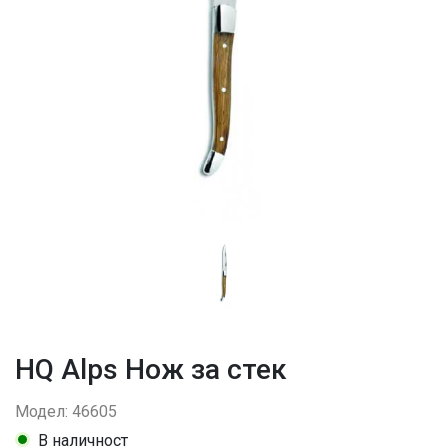
HQ Alps Нож за стек
Модел: 46605
В наличност