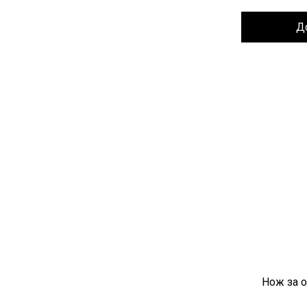
Д
Нож за о