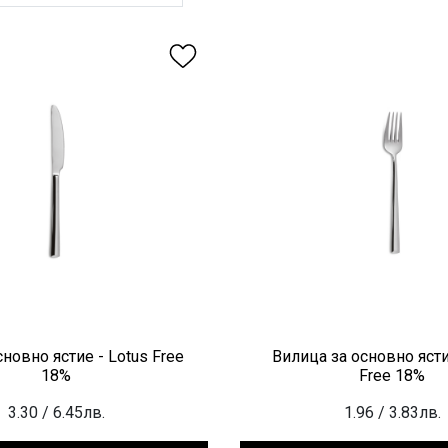
новно ястие - Lotus Free
Вилица за основно ясти
18%
Free 18%
3.30
/ 6.45лв.
1.96
/ 3.83лв.