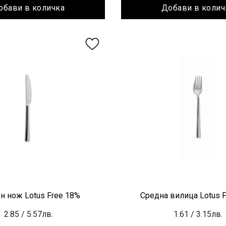
обави в количка
Добави в колич
н нож Lotus Free 18%
Средна вилица Lotus 
2.85
/ 5.57лв.
1.61
/ 3.15лв.