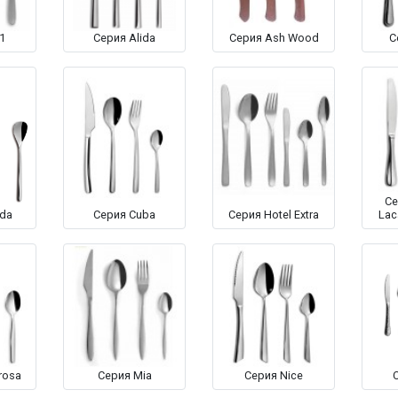
1
Серия Alida
Серия Ash Wood
С
Се
da
Серия Cuba
Серия Hotel Extra
Lac
rosa
Серия Mia
Серия Nice