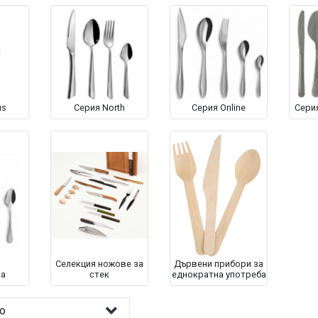
us
Серия North
Серия Online
Серия
Селекция ножове за
Дървени прибори за
na
стек
еднократна употреба
о