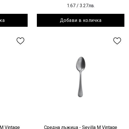
1.67
/ 3.27лв.
ка
Добави в количка
 M Vintage
Средна лъжица - Sevilla M Vintage