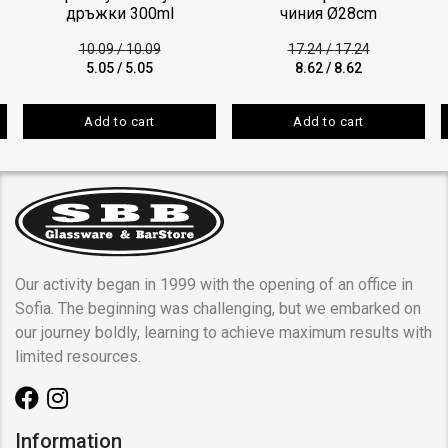
дръжки 300ml
чиния Ø28cm
10.09
/
10.09
17.24
/
17.24
5.05
/
5.05
8.62
/
8.62
Add to cart
Add to cart
Our activity began in 1999 with the opening of an office in
Sofia. The beginning was challenging, but we embarked on
our journey boldly, learning to achieve maximum results with
limited resources.
Information