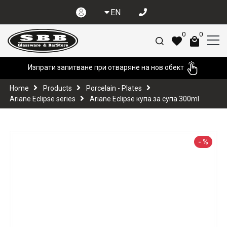
EN
0
0
Изпрати запитване при отваряне на нов обект
Home
Products
Porcelain - Plates
Ariane Eclipse series
Ariane Eclipse купа за супа 300ml
-
%