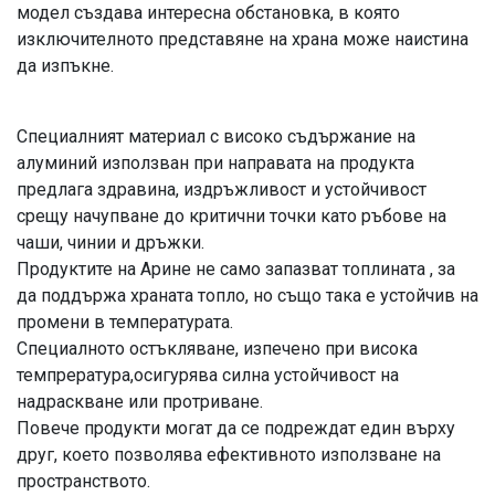
модел създава интересна обстановка, в която
изключителното представяне на храна може наистина
да изпъкне.
Специалният материал с високо съдържание на
алуминий използван при направата на продукта
предлага здравина, издръжливост и устойчивост
срещу начупване до критични точки като ръбове на
чаши, чинии и дръжки.
Продуктите на Арине не само запазват топлината , за
да поддържа храната топло, но също така е устойчив на
промени в температурата.
Специалното остъкляване, изпечено при висока
темпрература,осигурява силна устойчивост на
надраскване или протриване.
Повече продукти могат да се подреждат един върху
друг, което позволява ефективното използване на
пространството.