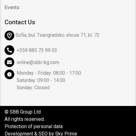
Events
Contact Us
Sofia, bul. Tsarigradsko shose 71, bl. 72
+359 885 73 99 03
online@sbb-bg.com
Monday - Friday: 08:00 - 17:00
Saturday: 09:00 - 14:00
Sunday: Closed
© SBB Group Ltd
All rights reserved.
Protection of personal data
Development & SEO by Sky Prime