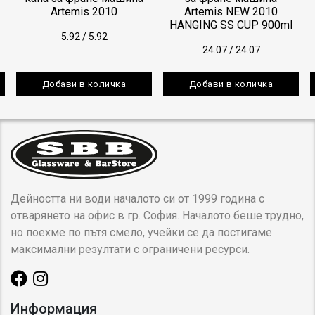
Artemis 2010
Artemis NEW 2010
HANGING SS CUP 900ml
5.92
/
5.92
24.07
/
24.07
Добави в количка
Добави в количка
Дейността ни води началото си от 1999 година с
отварянето на офис в гр. София. Началото беше трудно,
но поехме по пътя смело, учейки се да постигаме
максимални резултати с ограничени ресурси.
Информация