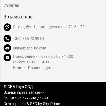
Събития
Връзка с нас
София, бул. Цариградско шосе 71, бл. 72
+359 885 73 99 03
online@sbb-bg.com
Понеделник - Петък: 08:00 - 17:00
Събота: 09:00 - 14:00
Неделя: Почивен ден
© СББ Груп ООД
Всички права запазени.
Защита на личните данни
Development & SEO by Sky Prime