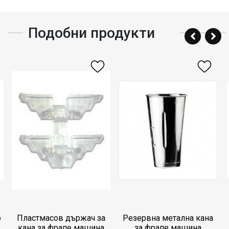
Подобни продукти
о
Пластмасов държач за
Резервна метална кана
кана за фрапе машина
за фрапе машина