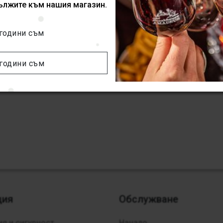
ължите към нашия магазин.
 години съм
 години съм
ция
Обслужване
я и сигурност
Начало