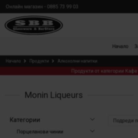
Онлайн магазин - 0885 73 99 03
Начало
З
Начало
Продукти
Алкохолни напитки
Продукти от категории Кафе 
Monin Liqueurs
Категории
Подреди п
Порцеланови чинии