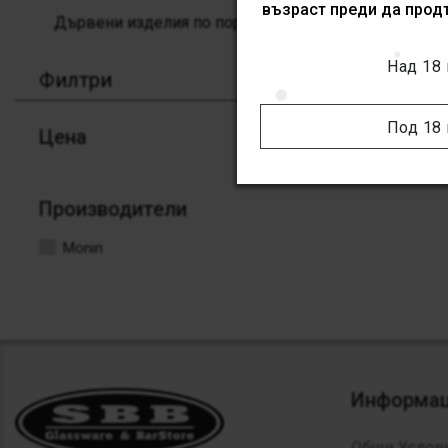
възраст преди да прод
Дървени изделия по поръчка
Над 18
Филтри
Под 18
Цена
Производители
Monin
Информа
Общи Услови