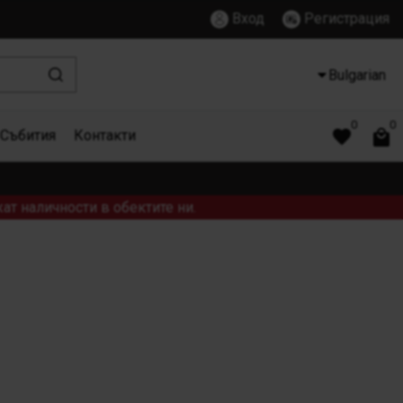
Вход
Регистрация
Bulgarian
0
0
Събития
Контакти
ат наличности в обектите ни.