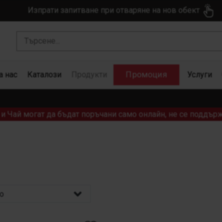
Изпрати запитване при отваряне на нов обект
Промоция
а нас
Каталози
Продукти
Услуги
и Чай могат да бъдат поръчани само онлайн, не се поддърж
о