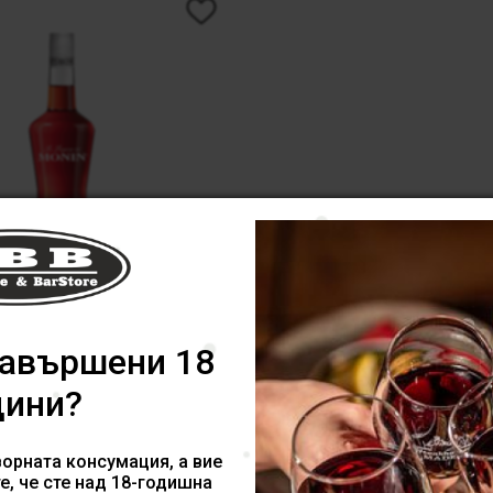
икьор Диня Watermelon
навършени 18
Liqueur 0.7l
дини?
14.82
/ 28.99лв.
обави в количка
орната консумация, а вие
е, че сте над 18-годишна