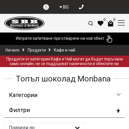
BG
0
0
Изпрати запитване при отваряне на нов обект
Начало
Продукти
Кафе и чай
Продукти от категории Кафе и Чай могат да бъдат поръчани
само онлайн, не се поддържат наличности в обектите ни.
Топъл шоколад Monbana
Категории
Филтри
Подреди по