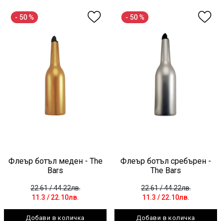
- 50 %
- 50 %
Флеър ботъл меден - The
Флеър ботъл сребърен -
Bars
The Bars
22.61
/ 44.22лв.
22.61
/ 44.22лв.
11.3
/ 22.10лв.
11.3
/ 22.10лв.
Добави в количка
Добави в количка