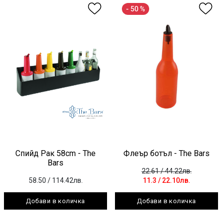
- 50 %
Спийд Рак 58cm - The
Флеър ботъл - The Bars
Bars
22.61
/ 44.22лв.
58.50
/ 114.42лв.
11.3
/ 22.10лв.
Добави в количка
Добави в количка