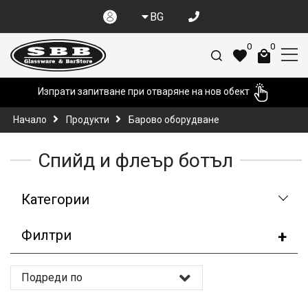
BG
0
0
Изпрати запитване при отваряне на нов обект
Начало
Продукти
Барово оборудване
Спийд и флеър ботъл
Категории
Филтри
Подреди по