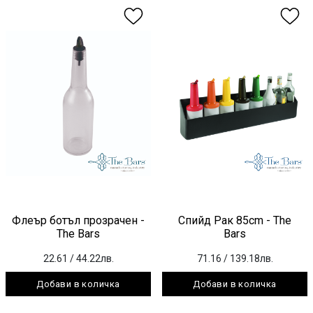
Флеър ботъл прозрачен -
Спийд Рак 85cm - The
The Bars
Bars
22.61
/ 44.22лв.
71.16
/ 139.18лв.
Добави в количка
Добави в количка