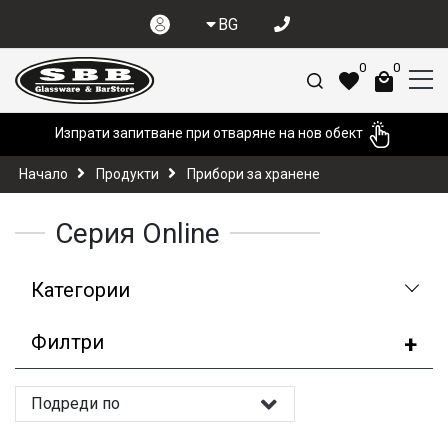
BG
0
0
Изпрати запитване при отваряне на нов обект
Начало
Продукти
Прибори за хранене
Серия Online
Категории
Филтри
Подреди по