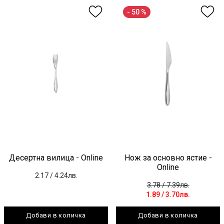
- 50 %
Десертна вилица - Online
Нож за основно ястие -
Online
2.17
/ 4.24лв.
3.78
/ 7.39лв.
1.89
/ 3.70лв.
Добави в количка
Добави в количка