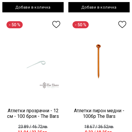
Добави в количка
Добави в количка
- 50 %
- 50 %
Атлетки прозрачни - 12
Атлетки пирон медни -
см - 100 броя - The Bars
100бр The Bars
23.89
/ 46.72лв.
18.67
/ 36.52лв.