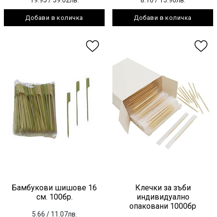
Добави в количка
Добави в количка
Бамбукови шишове 16
Клечки за зъби
см. 100бр.
индивидуално
опаковани 1000бр
5.66
/ 11.07лв.