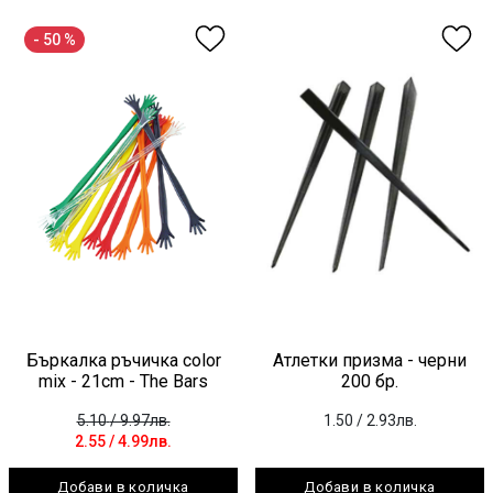
- 50 %
Бъркалка ръчичка color
Атлетки призма - черни
mix - 21cm - The Bars
200 бр.
5.10
/ 9.97лв.
1.50
/ 2.93лв.
2.55
/ 4.99лв.
Добави в количка
Добави в количка