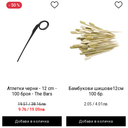
- 50 %
Атлетки черни - 12 cm -
Бамбукови шишове12см
100 броя - The Bars
100 бр.
19.51
/ 38.16лв.
2.05
/ 4.01лв.
9.76
/ 19.09лв.
Добави в количка
Добави в количка