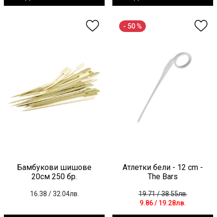
- 50 %
Бамбукови шишове
Атлетки бели - 12 cm -
20см 250 бр.
The Bars
16.38
/ 32.04лв.
19.71
/ 38.55лв.
9.86
/ 19.28лв.