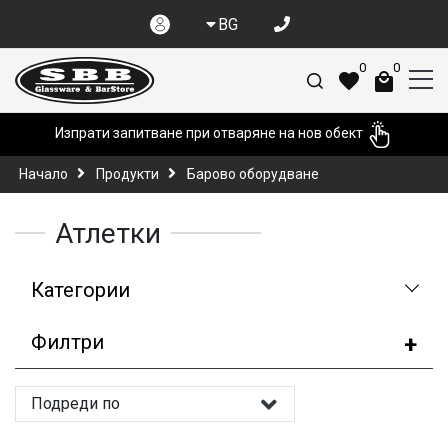
BG
0
0
Изпрати запитване при отваряне на нов обект
Начало
Продукти
Барово оборудване
Атлетки
Категории
Филтри
Подреди по