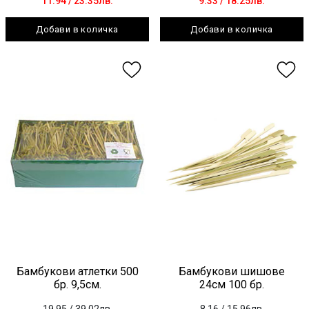
11.94
/ 23.35лв.
9.33
/ 18.25лв.
Добави в количка
Добави в количка
Бамбукови атлетки 500
Бамбукови шишове
бр. 9,5см.
24см 100 бр.
19.95
/ 39.02лв.
8.16
/ 15.96лв.