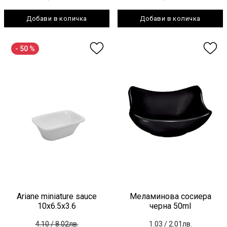
Добави в количка
Добави в количка
- 50 %
Ariane miniature sauce
Меламинова сосиера
10x6.5x3.6
черна 50ml
4.10
/ 8.02лв.
1.03
/ 2.01лв.