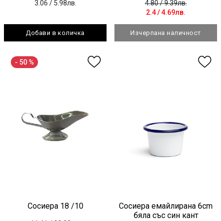
3.06
/ 5.98лв.
4.80
/ 9.39лв.
2.4
/ 4.69лв.
Добави в количка
Изчерпана наличност
- 50 %
Сосиера 18 /10
Сосиера емайлирана 6cm
бяла със син кант