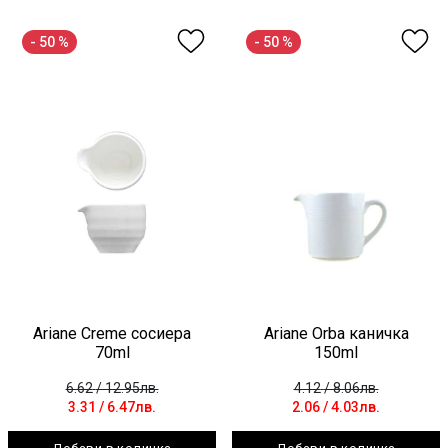
- 50 %
- 50 %
Ariane Creme сосиера
Ariane Orba каничка
70ml
150ml
6.62
/ 12.95лв.
4.12
/ 8.06лв.
3.31
/ 6.47лв.
2.06
/ 4.03лв.