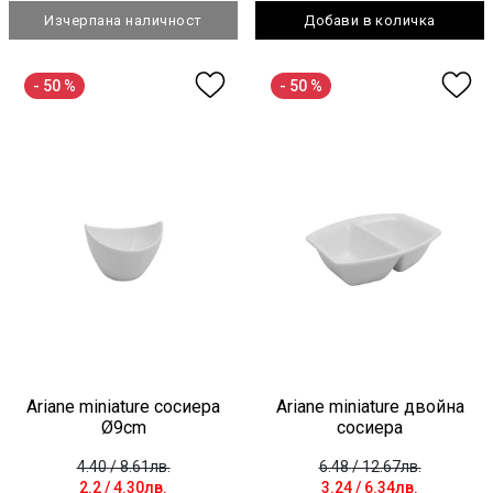
Изчерпана наличност
Добави в количка
- 50 %
- 50 %
Ariane miniature сосиера
Ariane miniature двойна
Ø9cm
сосиера
4.40
/ 8.61лв.
6.48
/ 12.67лв.
2.2
/ 4.30лв.
3.24
/ 6.34лв.