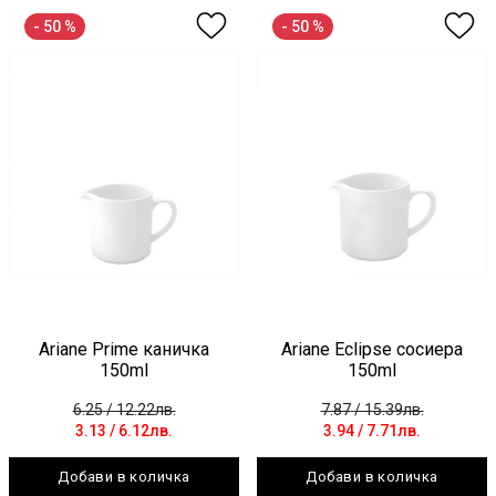
- 50 %
- 50 %
Ariane Prime каничка
Ariane Eclipse сосиера
150ml
150ml
6.25
/ 12.22лв.
7.87
/ 15.39лв.
3.13
/ 6.12лв.
3.94
/ 7.71лв.
Добави в количка
Добави в количка