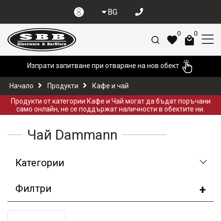
BG
0
0
Изпрати запитване при отваряне на нов обект
Начало
Продукти
Кафе и чай
Продукти от категории Кафе и Чай могат да бъдат поръчани
само онлайн, не се поддържат наличности в обектите ни.
Чай Dammann
Категории
Филтри