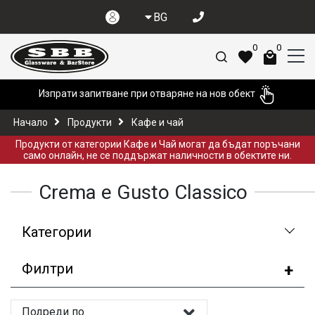
BG
0
0
Изпрати запитване при отваряне на нов обект
Начало
Продукти
Кафе и чай
Продукти от категории Кафе и Чай могат да бъдат поръчани
само онлайн, не се поддържат наличности в обектите ни.
Crema e Gusto Classico
Категории
Филтри
Подреди по