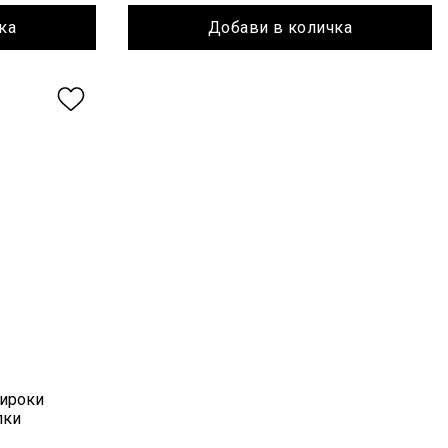
ка
Добави в количка
широки
пки