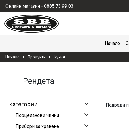
Онлайн магазин - 0885 73 99 03
Начало
З
Начало
Продукти
Кухня
Рендета
Категории
Подреди п
Порцеланови чинии
Прибори за хранене