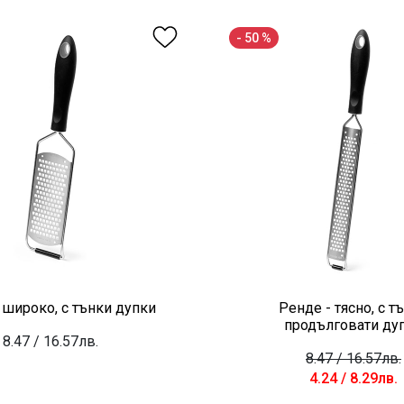
- 50 %
 широко, с тънки дупки
Ренде - тясно, с т
продълговати ду
8.47
/ 16.57лв.
8.47
/ 16.57лв.
4.24
/ 8.29лв.