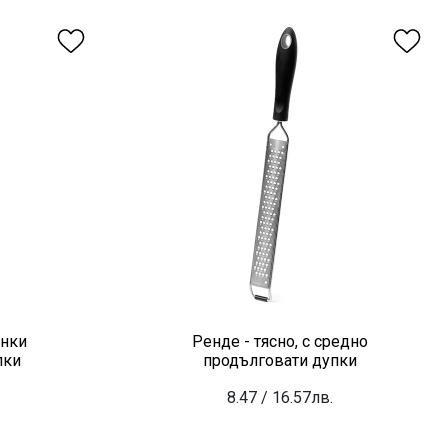
ънки
Ренде - тясно, с средно
пки
продълговати дупки
8.47
/ 16.57лв.