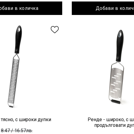
обави в количка
Добави в колич
 тясно, с широки дупки
Ренде - широко, с 
продълговати ду
8.47
/ 16.57лв.