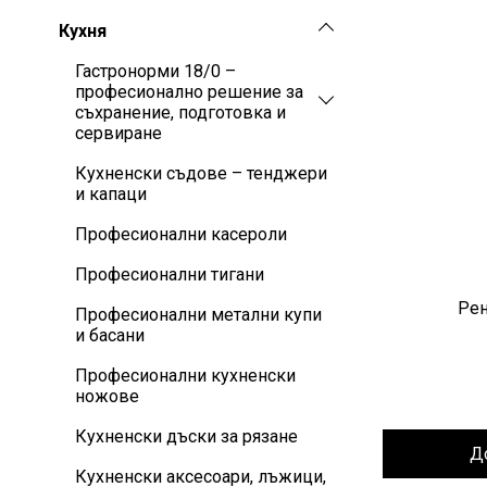
Кухня
Гастронорми 18/0 –
професионално решение за
съхранение, подготовка и
сервиране
Кухненски съдове – тенджери
и капаци
Професионални касероли
Професионални тигани
Рен
Професионални метални купи
и басани
Професионални кухненски
ножове
Кухненски дъски за рязане
Д
Кухненски аксесоари, лъжици,