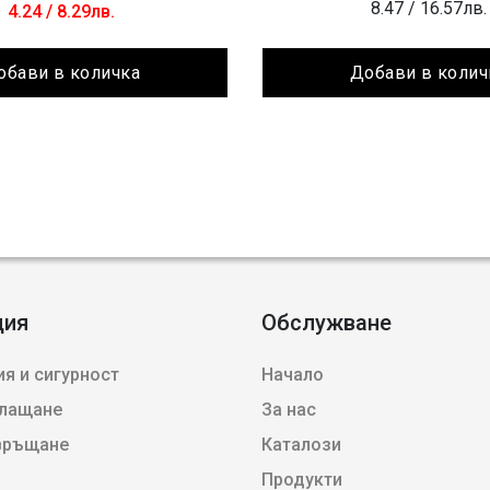
8.47
/ 16.57лв.
4.24
/ 8.29лв.
обави в количка
Добави в колич
ция
Обслужване
я и сигурност
Начало
плащане
За нас
 връщане
Каталози
Продукти