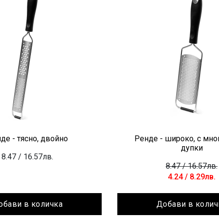
де - тясно, двойно
Ренде - широко, с мно
дупки
8.47
/ 16.57лв.
8.47
/ 16.57лв.
4.24
/ 8.29лв.
обави в количка
Добави в колич