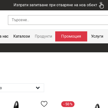
Изпрати запитване при отваряне на нов обект
Промоция
а нас
Каталози
Продукти
Услуги
о
- 50 %