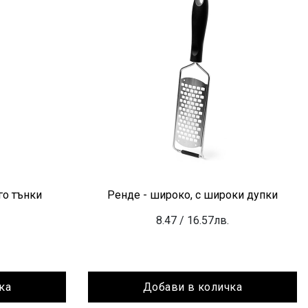
го тънки
Ренде - широко, с широки дупки
8.47
/ 16.57лв.
ка
Добави в количка