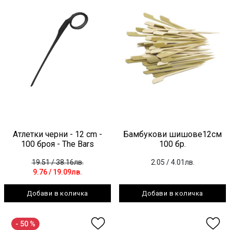
Атлетки черни - 12 cm -
Бамбукови шишове12см
100 броя - The Bars
100 бр.
19.51
/ 38.16лв.
2.05
/ 4.01лв.
9.76
/ 19.09лв.
Добави в количка
Добави в количка
- 50 %