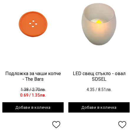
Подложка за чаши копче
LED свещ стъкло - овал
- The Bars
SDSEL
1.38
/ 2.70лв.
4.35
/ 8.51лв.
0.69
/ 1.35лв.
Добави в количка
Добави в количка