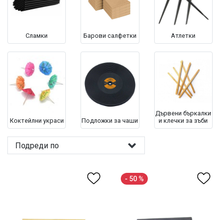
Сламки
Барови салфетки
Атлетки
Дървени бъркалки
Коктейлни украси
Подложки за чаши
и клечки за зъби
Подреди по
- 50 %