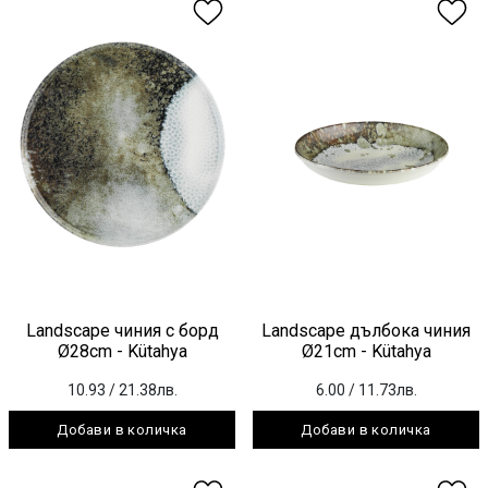
Landscape чиния с борд
Landscape дълбока чиния
Ø28cm - Kütahya
Ø21cm - Kütahya
10.93
/ 21.38лв.
6.00
/ 11.73лв.
Добави в количка
Добави в количка