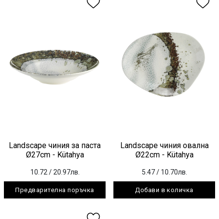
Landscape чиния за паста
Landscape чиния овална
Ø27cm - Kütahya
Ø22cm - Kütahya
10.72
/ 20.97лв.
5.47
/ 10.70лв.
Предварителна поръчка
Добави в количка