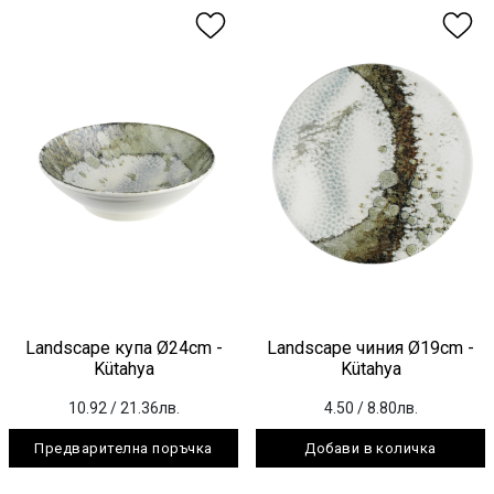
Landscape купа Ø24cm -
Landscape чиния Ø19cm -
Kütahya
Kütahya
10.92
/ 21.36лв.
4.50
/ 8.80лв.
Предварителна поръчка
Добави в количка