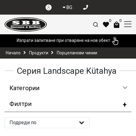
BG
0
0
Изпрати запитване при отваряне на нов обект
Начало
Продукти
Порцеланови чинии
Серия Landscape Kütahya
Категории
Филтри
Подреди по