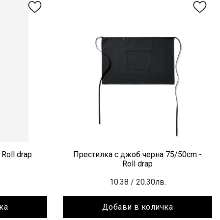
Roll drap
Престилка с джоб черна 75/50cm -
Roll drap
10.38
/ 20.30лв.
ка
Добави в количка