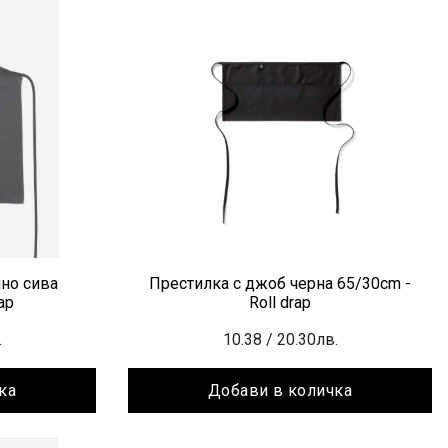
но сива
Престилка с джоб черна 65/30cm -
ap
Roll drap
.
10.38
/ 20.30лв.
ка
Добави в количка