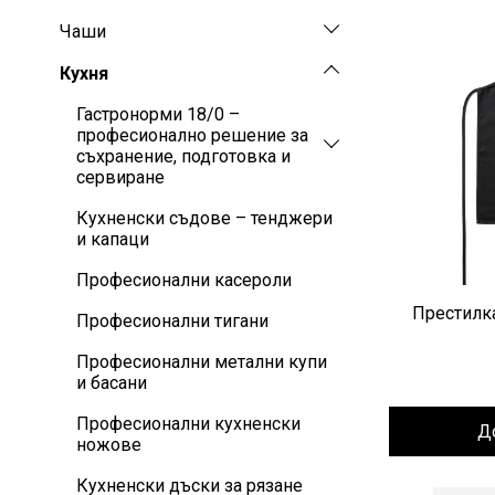
Чаши
Кухня
Гастронорми 18/0 –
професионално решение за
съхранение, подготовка и
сервиране
Кухненски съдове – тенджери
и капаци
Професионални касероли
Престилка
Професионални тигани
Професионални метални купи
и басани
Професионални кухненски
Д
ножове
Кухненски дъски за рязане