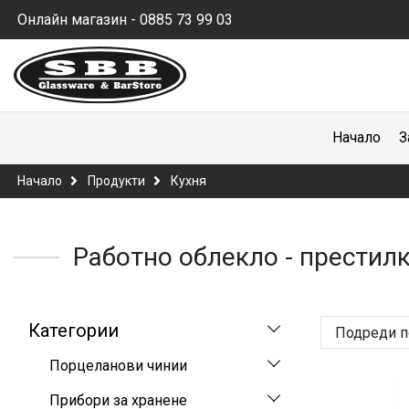
Онлайн магазин - 0885 73 99 03
Начало
З
Начало
Продукти
Кухня
Работно облекло - престил
Категории
Подреди п
Порцеланови чинии
Прибори за хранене