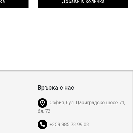
ка
Добави в количка
Връзка с нас
София, бул. Цариградско шосе 71,
бл. 72
+359 885 73 99 03