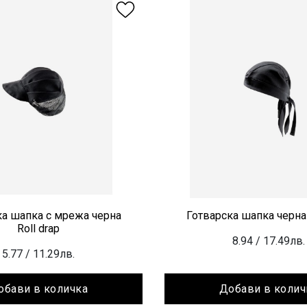
ка шапка с мрежа черна
Готварска шапка черна 
Roll drap
8.94
/ 17.49лв.
5.77
/ 11.29лв.
обави в количка
Добави в колич