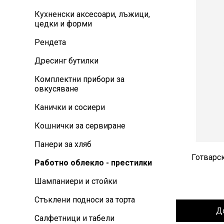
Кухненски аксесоари, лъжици,
цедки и форми
Рендета
Дресинг бутилки
Комплектни прибори за
овкусяване
Канички и сосиери
Кошнички за сервиране
Панери за хляб
Готварс
Работно облекло - престилки
Шампаниери и стойки
Стъклени подноси за торта
Д
Салфетници и табели