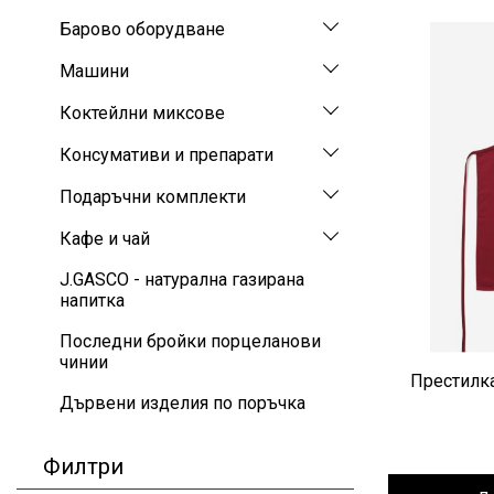
Барово оборудване
Машини
Коктейлни миксове
Консумативи и препарати
Подаръчни комплекти
Кафе и чай
J.GASCO - натурална газирана
напитка
Последни бройки порцеланови
чинии
Престилка
Дървени изделия по поръчка
Филтри