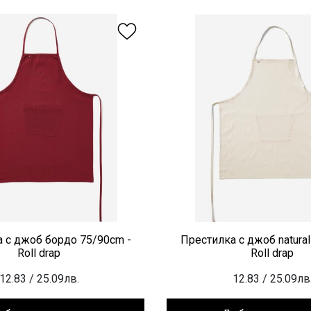
 с джоб бордо 75/90cm -
Престилка с джоб natural
Roll drap
Roll drap
12.83
/ 25.09лв.
12.83
/ 25.09лв