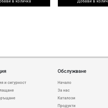
обави в количка
Добави в колич
ция
Обслужване
я и сигурност
Начало
плащане
За нас
 връщане
Каталози
Продукти