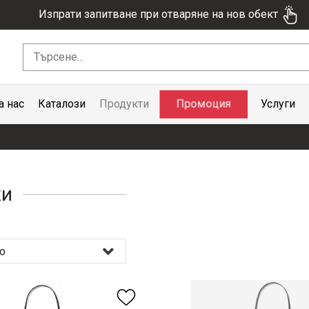
Изпрати запитване при отваряне на нов обект
Промоция
а нас
Каталози
Продукти
Услуги
ки
о