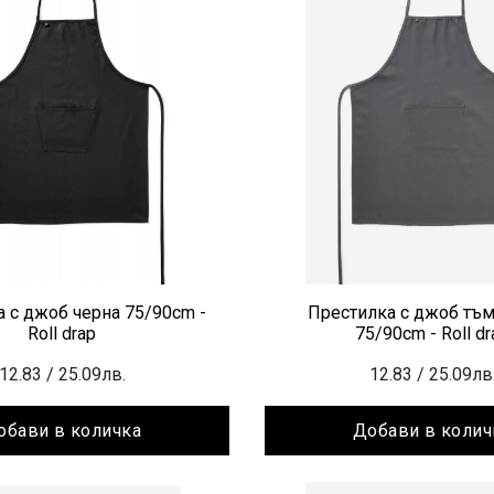
 с джоб черна 75/90cm -
Престилка с джоб тъм
Roll drap
75/90cm - Roll dr
12.83
/ 25.09лв.
12.83
/ 25.09лв
обави в количка
Добави в колич