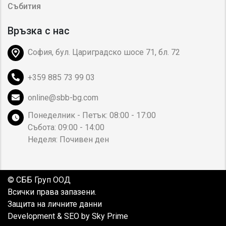
Събития
Връзка с нас
София, бул. Цариградско шосе 71, бл. 72
+359 885 73 99 03
online@sbb-bg.com
Понеделник - Петък: 08:00 - 17:00
Събота: 09:00 - 14:00
Неделя: Почивен ден
© СББ Груп ООД
Всички права запазени.
Защита на личните данни
Development & SEO by Sky Prime