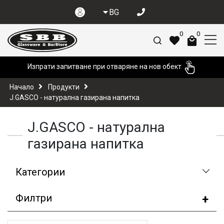
BG
0
0
Изпрати запитване при отваряне на нов обект
Начало
Продукти
J.GASCO - натурална газирана напитка
J.GASCO - натурална
газирана напитка
Категории
Филтри