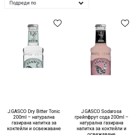
Подреди по
J.GASCO Dry Bitter Tonic
J.GASCO Sodarosa
200ml – натурална
грейпфрут сода 200ml –
газирана напитка за
натурална газирана
коктейли и освежаване
напитка за коктейли и
освежаване