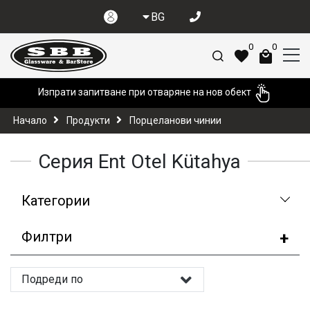
BG
0
0
Изпрати запитване при отваряне на нов обект
Начало
Продукти
Порцеланови чинии
Серия Ent Otel Kütahya
Категории
Филтри
Подреди по