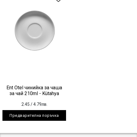
Ent Otel чинийка за чаша
за чай 210ml - Kütahya
2.45
/ 4.79лв.
Предварителна поръчка