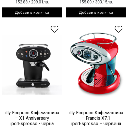
152.88
/ 299.01лв.
155.00
/ 303.15лв.
Добави в количка
Добави в количка
illy Еспресо Кафемашина
illy Еспресо Кафемашина
– X1 Anniversary
– Francis X7.1
iperEspresso - черна
iperEspresso – червена