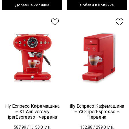
Добави в количка
Добави в количка
illy Еспресо Кафемашина
illy Еспресо Кафемашина
– X1 Anniversary
– Y3.3 iperEspresso –
iperEspresso - червена
Червена
587.99
/ 1,150.01лв.
152.88
/ 299.01лв.