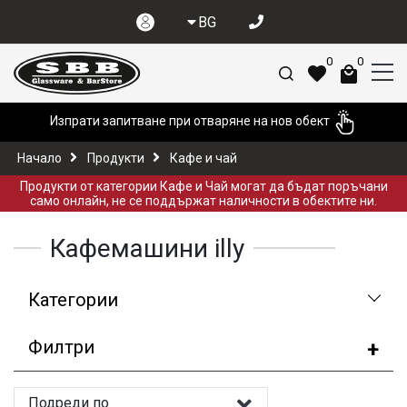
BG
0
0
Изпрати запитване при отваряне на нов обект
Начало
Продукти
Кафе и чай
Продукти от категории Кафе и Чай могат да бъдат поръчани
само онлайн, не се поддържат наличности в обектите ни.
Кафемашини illy
Категории
Филтри
Подреди по