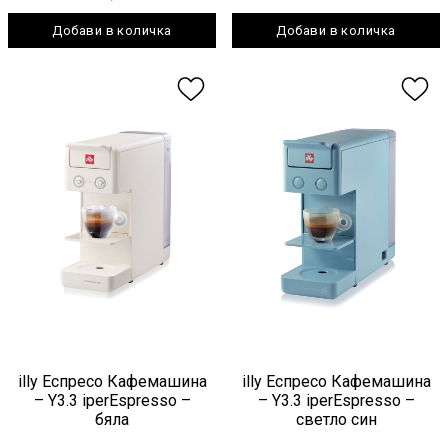
Добави в количка
Добави в количка
illy Еспресо Кафемашина
illy Еспресо Кафемашина
– Y3.3 iperEspresso –
– Y3.3 iperEspresso –
бяла
светло син