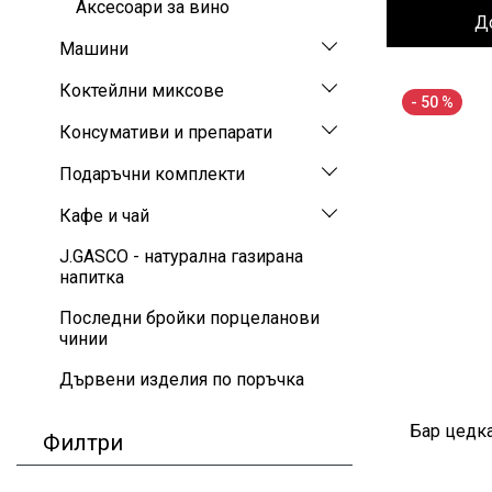
Аксесоари за вино
Д
Машини
Коктейлни миксове
- 50 %
Консумативи и препарати
Подаръчни комплекти
Кафе и чай
J.GASCO - натурална газирана
напитка
Последни бройки порцеланови
чинии
Дървени изделия по поръчка
Бар цедка 
Филтри