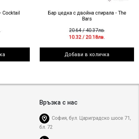
 Cocktail
Бар цедка с двойна спирала - The
Bars
.
20.64
/ 40.37лв.
10.32
/ 20.18лв.
ка
Добави в количка
Връзка с нас
София, бул. Цариградско шосе 71,
бл. 72