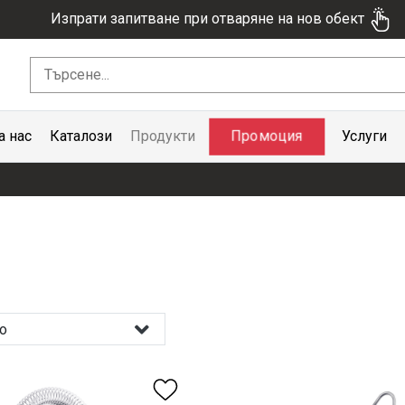
Изпрати запитване при отваряне на нов обект
Промоция
а нас
Каталози
Продукти
Услуги
о