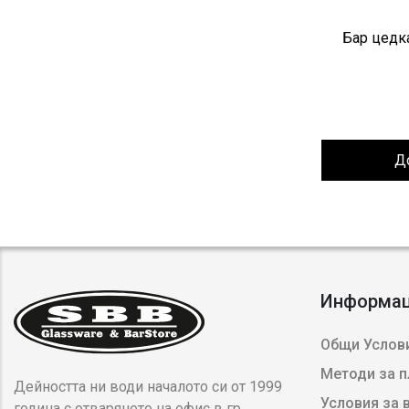
Бар цедка
Д
Информа
Общи Услови
Методи за 
Дейността ни води началото си от 1999
Условия за
година с отварянето на офис в гр.