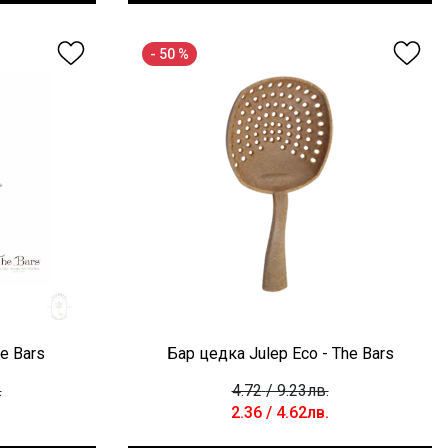
- 50 %
e Bars
Бар цедка Julep Eco - The Bars
.
4.72
/ 9.23лв.
2.36
/ 4.62лв.