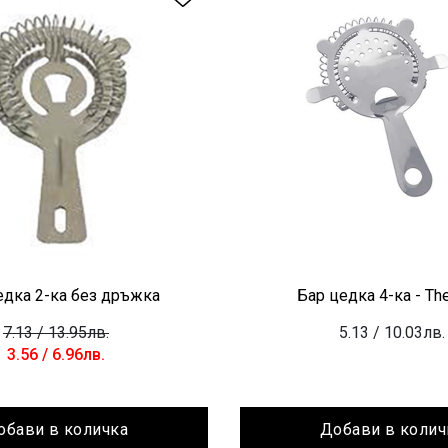
едка 2-ка без дръжка
Бар цедка 4-ка - Th
7.13
/ 13.95лв.
5.13
/ 10.03лв.
3.56
/ 6.96лв.
обави в количка
Добави в колич