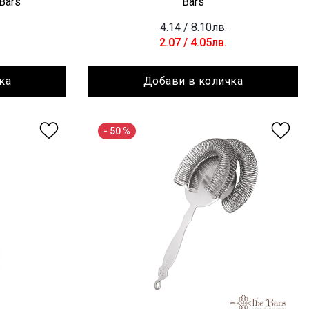
Bars
Bars
4.14
/ 8.10лв.
2.07
/ 4.05лв.
ка
Добави в количка
- 50 %