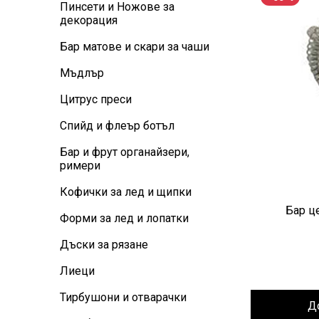
Пинсети и Ножове за
декорация
Бар матове и скари за чаши
Мъдлър
Цитрус преси
Спийд и флеър ботъл
Бар и фрут органайзери,
римери
Кофички за лед и щипки
Бар ц
Форми за лед и лопатки
Дъски за рязане
Лиеци
Тирбушони и отварачки
Д