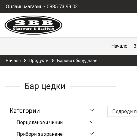
Онлайн магазин - 0885 73 99 03
Начало
З
Начало
Продукти
Барово оборудване
Бар цедки
Категории
Подреди п
Порцеланови чинии
Прибори за хранене