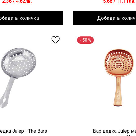
2.36
/ 4.62лв.
5.68
/ 11.11лв.
обави в количка
Добави в колич
- 50 %
едка Julep - The Bars
Бар цедка Julep м