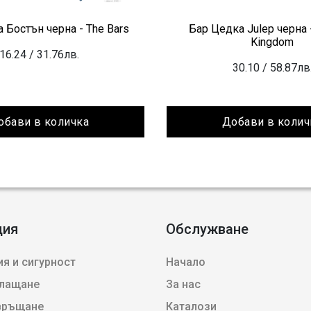
 Бостън черна - The Bars
Бар Цедка Julep черна -
Kingdom
16.24
/ 31.76лв.
30.10
/ 58.87лв
обави в количка
Добави в колич
ция
Обслужване
я и сигурност
Начало
плащане
За нас
 връщане
Каталози