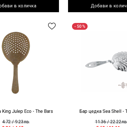
обави в количка
Добави в колич
- 50 %
King Julep Eco - The Bars
Бар цедка Sea Shell - 
4.72
/ 9.23лв.
11.36
/ 22.22лв