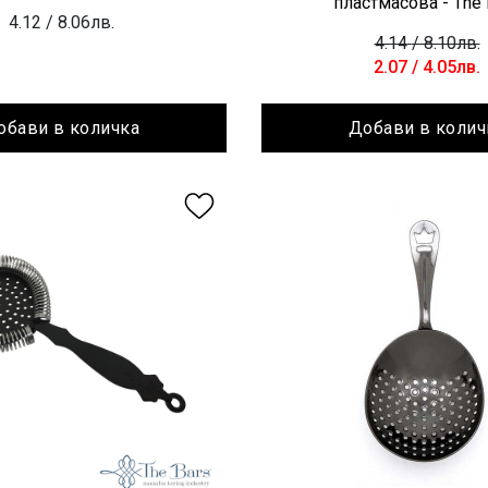
пластмасова - The 
4.12
/ 8.06лв.
4.14
/ 8.10лв.
2.07
/ 4.05лв.
обави в количка
Добави в колич