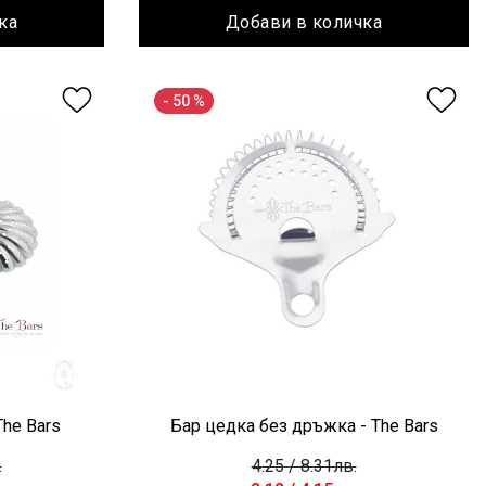
ка
Добави в количка
- 50 %
The Bars
Бар цедка без дръжка - The Bars
.
4.25
/ 8.31лв.