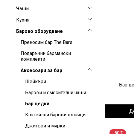
Чаши
Кухня
Барово оборудване
Преносим бар The Bars
Подаръчни бармански
комплекти
Аксесоари за бар
Шейкъри
Бар це
Барови и смесителни чаши
Бар цедки
Д
Коктейлни барови лъжици
Джигъри и мярки
- 50 %