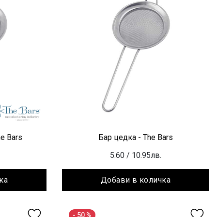
e Bars
Бар цедка - The Bars
5.60
/ 10.95лв.
ка
Добави в количка
- 50 %