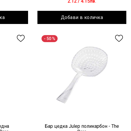
2.12
/ 4.15лв.
ка
Добави в количка
- 50 %
една
Бар цедка Julep поликарбон - The