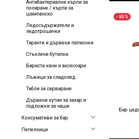
Антибактериални кърпи за
полиране / кърпи за
шампанско
- 50 %
Ледосъдържатели и
ледотрошачки
Тиранти и дървени папионки
Стъклени бутилки
Бариста кани и аксесоари
Лъжици за сладолед
Табли за сервиране
Дървени кутии за захар и
подложки за чаши
Бар цедк
Консумативи за бар
Пепелници