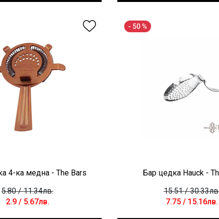
- 50 %
а 4-ка медна - The Bars
Бар цедка Hauck - Th
5.80
/ 11.34лв.
15.51
/ 30.33лв
2.9
/ 5.67лв.
7.75
/ 15.16лв.