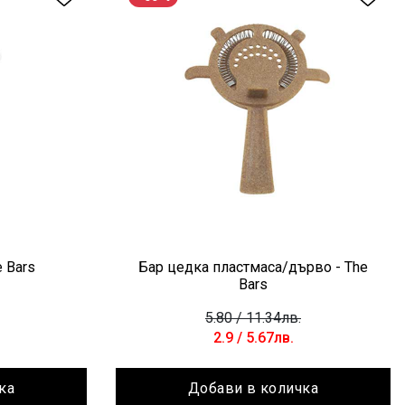
e Bars
Бар цедка пластмаса/дърво - The
Bars
5.80
/ 11.34лв.
2.9
/ 5.67лв.
ка
Добави в количка