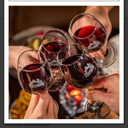
Дейността ни води началото си от 1999 година с
отварянето на офис в гр. София. Началото беше трудно,
но поехме по пътя смело, учейки се да постигаме
максимални резултати с ограничени ресурси.
Информация
Общи Условия и сигурност
Методи за плащане
Условия за връщане