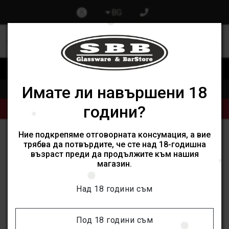
BG
0
0
Изпрати запитване при отваряне на нов обект
Имате ли навършени 18
Начало
Продукти
Алкохолни напитки
Продукти от категории Кафе и Чай могат да бъдат поръчани
години?
само онлайн, не се поддържат наличности в обектите ни.
Ние подкрепяме отговорната консумация, а вие
PERRIER
трябва да потвърдите, че сте над 18-годишна
възраст преди да продължите към нашия
магазин.
Категории
Над 18 години съм
Филтри
Под 18 години съм
Подреди по