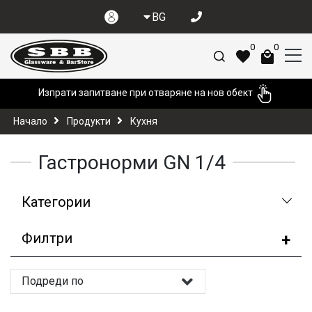
BG
0
0
Изпрати запитване при отваряне на нов обект
Начало
Продукти
Кухня
Гастронорми GN 1/4
Категории
Филтри
Подреди по