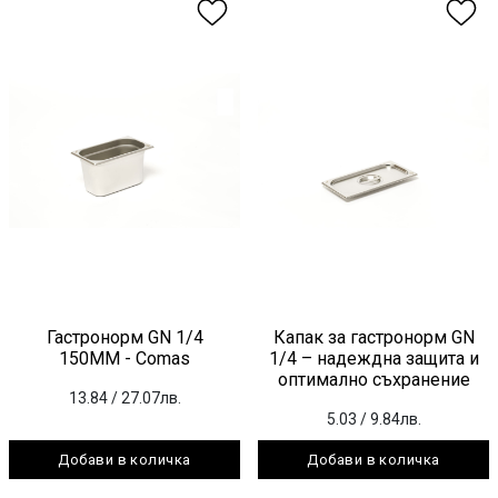
Гастронорм GN 1/4
Капак за гастронорм GN
150ММ - Comas
1/4 – надеждна защита и
оптимално съхранение
13.84
/ 27.07лв.
5.03
/ 9.84лв.
Добави в количка
Добави в количка