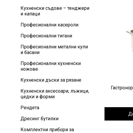
Кухненски съдове – тенджери
и капаци
Професионални касероли
Професионални тигани
Професионални метални купи
и басани
Професионални кухненски
ножове
Кухненски дъски за рязане
Гастроно
Кухненски аксесоари, лъжици,
цедки и форми
Рендета
Д
Дресинг бутилки
Комплектни прибори за