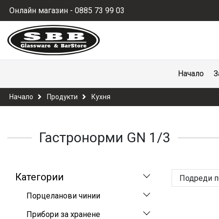
Онлайн магазин - 0885 73 99 03
Начало
З
Начало
Продукти
Кухня
Гастронорми GN 1/3
Категории
Подреди п
Порцеланови чинии
Прибори за хранене