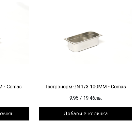
М - Comas
Гастронорм GN 1/3 100ММ - Comas
9.95
/ 19.46лв.
ръчка
Добави в количка