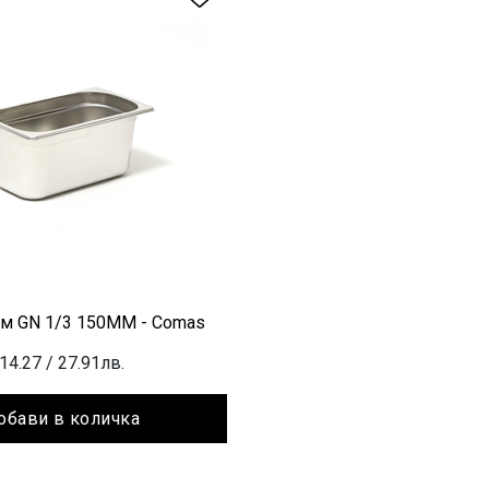
рм GN 1/3 150ММ - Comas
14.27
/ 27.91лв.
обави в количка