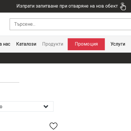
Изпрати запитване при отваряне на нов обект
Промоция
а нас
Каталози
Продукти
Услуги
о