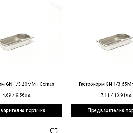
рм GN 1/3 20ММ - Comas
Гастронорм GN 1/3 65М
4.89
/ 9.56лв.
7.11
/ 13.91лв.
варителна поръчка
Предварителна по