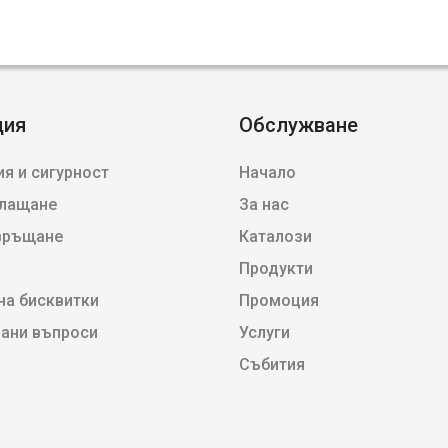
ция
Обслужване
я и сигурност
Начало
плащане
За нас
 връщане
Каталози
Продукти
на бисквитки
Промоция
вани въпроси
Услуги
Събития