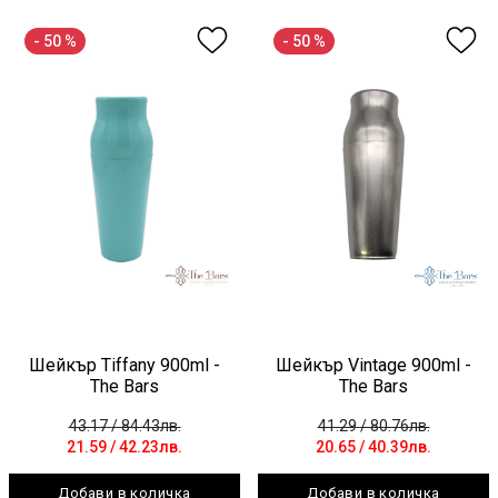
- 50 %
- 50 %
Шейкър Tiffany 900ml -
Шейкър Vintage 900ml -
The Bars
The Bars
43.17
/ 84.43лв.
41.29
/ 80.76лв.
21.59
/ 42.23лв.
20.65
/ 40.39лв.
Добави в количка
Добави в количка