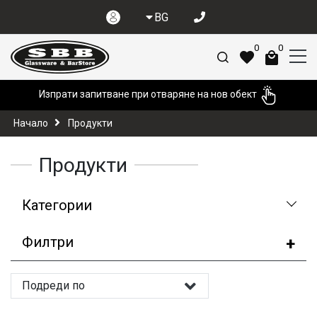
BG
0
0
Изпрати запитване при отваряне на нов обект
Начало
Продукти
Продукти
Категории
Филтри
Подреди по