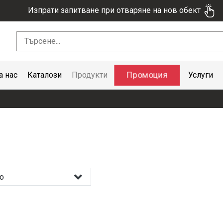
Изпрати запитване при отваряне на нов обект
Промоция
а нас
Каталози
Продукти
Услуги
о