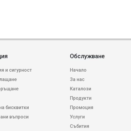
ция
Обслужване
я и сигурност
Начало
плащане
За нас
 връщане
Каталози
Продукти
на бисквитки
Промоция
вани въпроси
Услуги
Събития