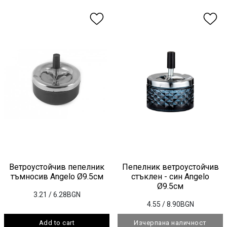
Ветроустойчив пепелник
Пепелник ветроустойчив
тъмносив Angelo Ø9.5см
стъклен - син Angelo
Ø9.5см
3.21
/ 6.28BGN
4.55
/ 8.90BGN
Add to cart
Изчерпана наличност