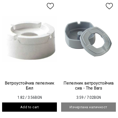
Ветроустойчив пепелник
Пепелник ветроустойчив
Бял
сив - The Bars
1.82
/ 3.56BGN
3.59
/ 7.02BGN
Add to cart
Изчерпана наличност