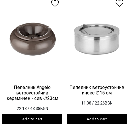
Пепелник Angelo
Пепелник ветроустойчив
ветроустойчив
инокс ∅15 см
керамичен - сив ∅23см
11.38
/ 22.26BGN
22.18
/ 43.38BGN
Add to cart
Add to cart