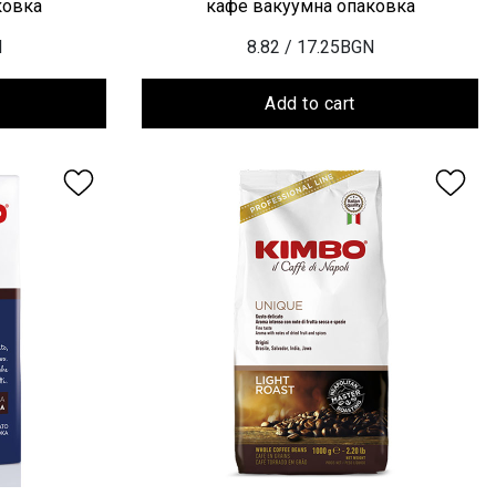
ковка
кафе вакуумна опаковка
N
8.82
/ 17.25BGN
Add to cart