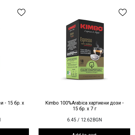
 - 15 бр. х
Kimbo 100%Arabica хартиени дози -
15 бр. х 7 г
N
6.45
/ 12.62BGN