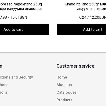
presso Napoletano 250g
Kimbo Italiano 250gr м
афе вакуумна опаковка
вакуумна опако
7.98
/ 15.61BGN
6.24
/ 12.20BG
Add to cart
Add to cart
on
Customer service
itions and Security
Home
thods
About us
tions
Catalogues
Products