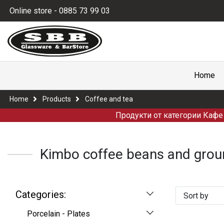
Online store - 0885 73 99 03
Home
Home
Products
Coffee and tea
Продукти от категории Кафе 
Kimbo coffee beans and grou
Categories:
Sort by
Porcelain - Plates