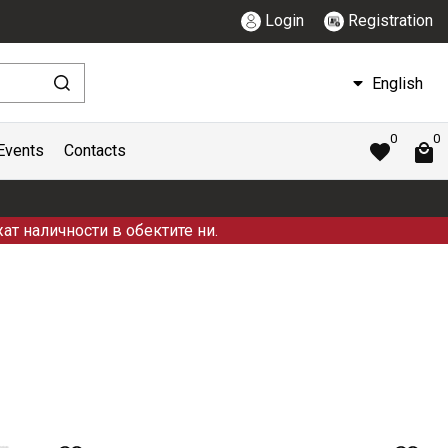
Login
Registration
English
0
0
Events
Contacts
ат наличности в обектите ни.