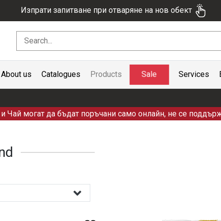
Изпрати запитване при отваряне на нов обект
Sale
About us
Catalogues
Products
Services
и Чай могат да бъдат поръчани само онлайн, не се поддърж
nd