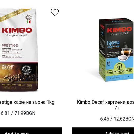
estige кафе на зърна 1kg
Kimbo Decaf хартиени дози
7 г
36.81
/ 71.99BGN
6.45
/ 12.62BG