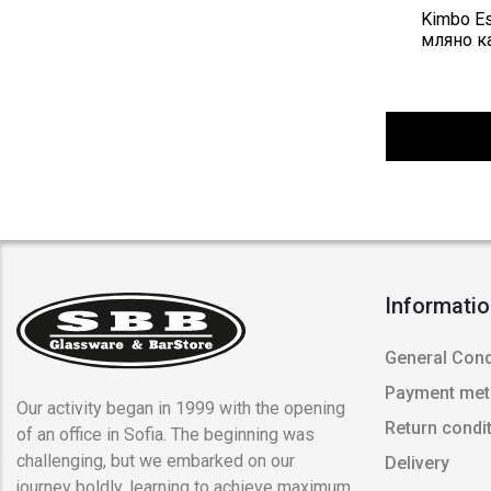
Kimbo Es
мляно к
Informati
General Cond
Payment me
Our activity began in 1999 with the opening
Return condi
of an office in Sofia. The beginning was
challenging, but we embarked on our
Delivery
journey boldly, learning to achieve maximum