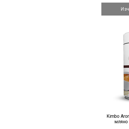
Изч
Kimbo Aro
мляно 