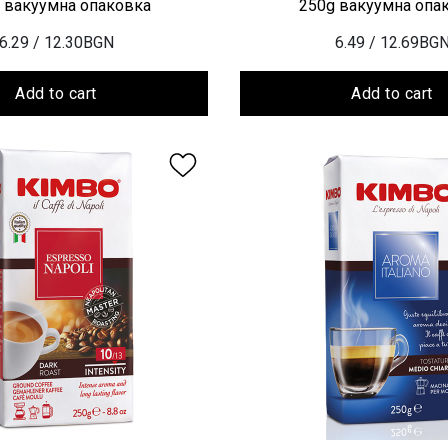
 вакуумна опаковка
250g вакуумна опа
6.29
/ 12.30BGN
6.49
/ 12.69BG
Add to cart
Add to cart