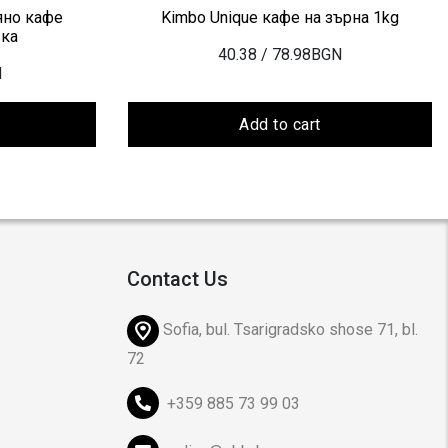
ляно кафе
Kimbо Unique кафе на зърна 1kg
вка
40.38
/ 78.98BGN
N
Add to cart
Contact Us
Sofia, bul. Tsarigradsko shose 71, bl.
72
+359 885 73 99 03