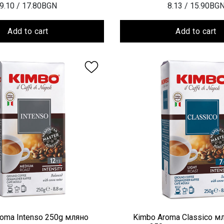
9.10
/ 17.80BGN
8.13
/ 15.90BG
Add to cart
Add to cart
oma Intenso 250g мляно
Kimbo Aroma Classico м