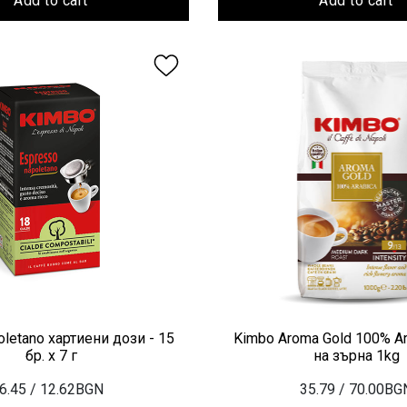
Add to cart
Add to cart
letano хартиени дози - 15
Kimbo Aroma Gold 100% Ar
бр. х 7 г
на зърна 1kg
6.45
/ 12.62BGN
35.79
/ 70.00BG