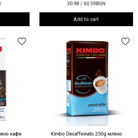
N
30.98
/ 60.59BGN
Add to cart
ляно кафе
Kimbo Decaffeinato 250g мляно