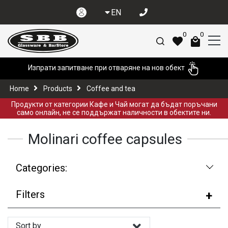
EN
0
0
Изпрати запитване при отваряне на нов обект
Home
Products
Coffee and tea
Продукти от категории Кафе и Чай могат да бъдат поръчани
само онлайн, не се поддържат наличности в обектите ни.
Molinari coffee capsules
Categories:
Filters
Sort by