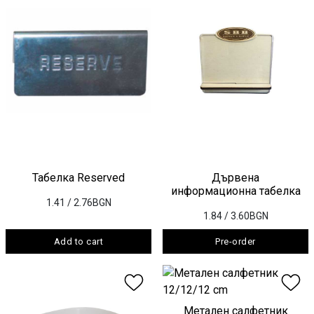
Табелка Reserved
Дървена
информационна табелка
1.41
/ 2.76BGN
1.84
/ 3.60BGN
Add to cart
Pre-order
Метален салфетник