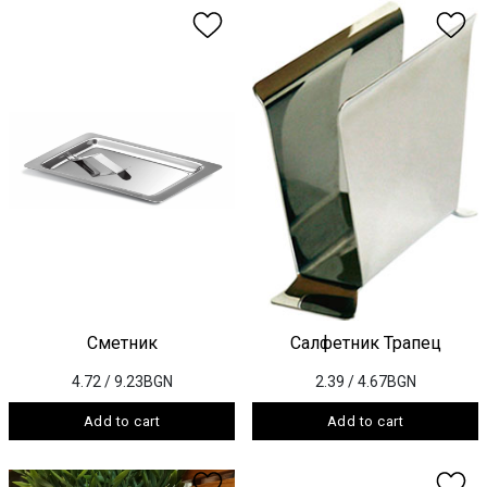
Сметник
Салфетник Трапец
4.72
/ 9.23BGN
2.39
/ 4.67BGN
Add to cart
Add to cart