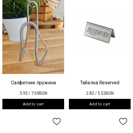
Салфетник пружина
Табелка Reserved
3.93
/ 7.69BGN
2.82
/ 5.52BGN
Add to cart
Add to cart