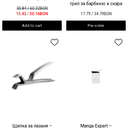
грил за барбекю и скара
30.84
/ 60.32BGN
15.42
/ 30.16BGN
17.79
/ 34.79BGN
Add to cart
Pre-order
Щипка за лазаня –
Manga Expert –