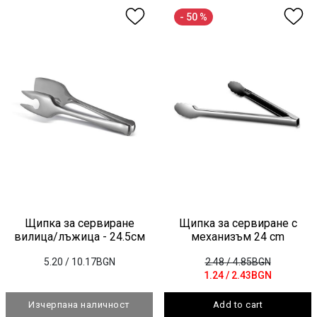
- 50 %
Щипка за сервиране
Щипка за сервиране с
вилица/лъжица - 24.5см
механизъм 24 cm
5.20
/ 10.17BGN
2.48
/ 4.85BGN
1.24
/ 2.43BGN
Изчерпана наличност
Add to cart