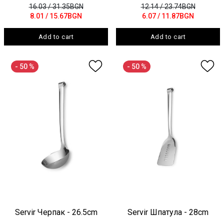
16.03
/ 31.35BGN
12.14
/ 23.74BGN
8.01
/ 15.67BGN
6.07
/ 11.87BGN
Add to cart
Add to cart
- 50 %
- 50 %
Servir Черпак - 26.5cm
Servir Шпатула - 28cm