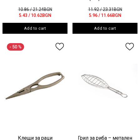
10.86
/ 21.24BGN
11.92
/ 23.31BGN
5.43
/ 10.62BGN
5.96
/ 11.66BGN
Add to cart
Add to cart
- 50 %
Клещи за раци
Грил за риба – метален