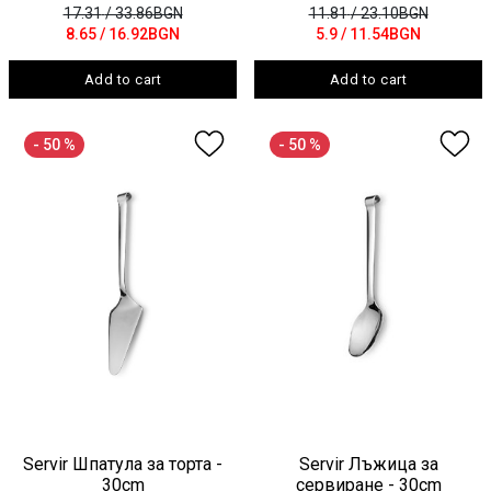
17.31
/ 33.86BGN
11.81
/ 23.10BGN
8.65
/ 16.92BGN
5.9
/ 11.54BGN
Add to cart
Add to cart
- 50 %
- 50 %
Servir Шпатула за торта -
Servir Лъжица за
30cm
сервиране - 30cm