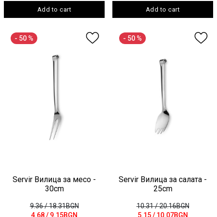
Add to cart
Add to cart
- 50 %
- 50 %
Servir Вилица за месо -
Servir Вилица за салата -
30cm
25cm
9.36
/ 18.31BGN
10.31
/ 20.16BGN
4.68
/ 9.15BGN
5.15
/ 10.07BGN