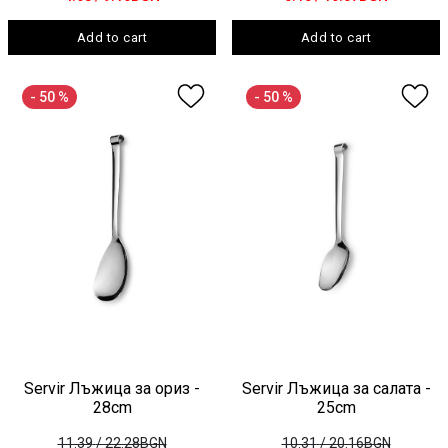
Add to cart
Add to cart
- 50 %
- 50 %
Servir Лъжица за ориз -
Servir Лъжица за салата -
28cm
25cm
11.39
/ 22.28BGN
10.31
/ 20.16BGN